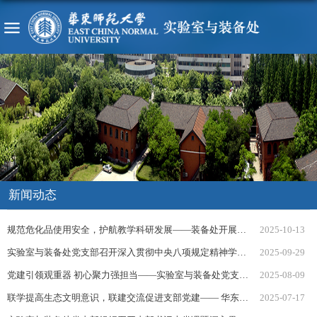
新闻动态
规范危化品使用安全，护航教学科研发展——装备处开展危化品安全使用培训
2025-10-13
实验室与装备处党支部召开深入贯彻中央八项规定精神学习教育专题学习暨总结会
2025-09-29
党建引领观重器 初心聚力强担当——实验室与装备处党支部开展“览国之重器 蓄破冰之力”党建主题党日活动
2025-08-09
联学提高生态文明意识，联建交流促进支部党建—— 华东师范大学实验室与装备处、河口海岸全国重点实验室、上...
2025-07-17