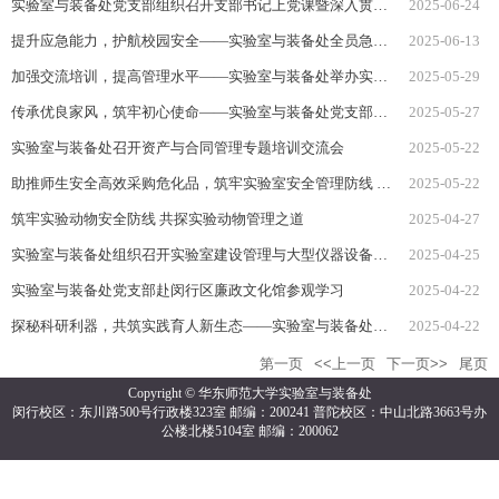
实验室与装备处党支部组织召开支部书记上党课暨深入贯彻中央八项规定精神学习教育推进会
2025-06-24
提升应急能力，护航校园安全——实验室与装备处全员急救培训达标
2025-06-13
加强交流培训，提高管理水平——实验室与装备处举办实验室安全员沙龙活动
2025-05-29
传承优良家风，筑牢初心使命——实验室与装备处党支部参观《中国共产党人的家风展》
2025-05-27
实验室与装备处召开资产与合同管理专题培训交流会
2025-05-22
助推师生安全高效采购危化品，筑牢实验室安全管理防线 ——我校举办危化品采购培训会暨供应商校园行活动
2025-05-22
筑牢实验动物安全防线 共探实验动物管理之道
2025-04-27
实验室与装备处组织召开实验室建设管理与大型仪器设备开放共享服务工作会议，共促发展新征程
2025-04-25
实验室与装备处党支部赴闵行区廉政文化馆参观学习
2025-04-22
探秘科研利器，共筑实践育人新生态——实验室与装备处助力地理科学学院“一站式”学生社区建设
2025-04-22
第一页
<<上一页
下一页>>
尾页
Copyright © 华东师范大学实验室与装备处
闵行校区：东川路500号行政楼323室 邮编：200241 普陀校区：中山北路3663号办
公楼北楼5104室 邮编：200062