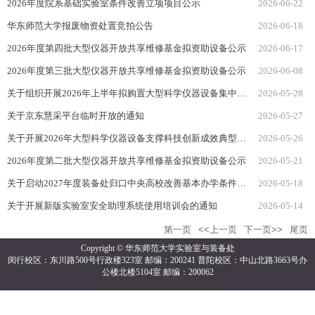
2026年度院系基础实验室条件改善立项项目公示
2026-06-22
华东师范大学报废物资处置竞拍公告
2026-06-18
2026年度第四批大型仪器开放共享维修基金拟资助设备公示
2026-06-17
2026年度第三批大型仪器开放共享维修基金拟资助设备公示
2026-06-08
关于组织开展2026年上半年拟购置大型科学仪器设备集中立项论证及教育部2027年“一上”新增资产配置预算（设...
2026-05-28
关于京东慧采平台临时开放的通知
2026-05-27
关于开展2026年大型科学仪器设备支撑科技创新成效典型案例征集活动的通知
2026-05-26
2026年度第二批大型仪器开放共享维修基金拟资助设备公示
2026-05-21
关于启动2027年度装备处归口中央高校改善基本办学条件专项校内项目申报的通知
2026-05-18
关于开展新版实验室安全助理系统使用培训会的通知
2026-05-14
第一页
<<上一页
下一页>>
尾页
Copyright © 华东师范大学实验室与装备处
闵行校区：东川路500号行政楼323室 邮编：200241 普陀校区：中山北路3663号办
公楼北楼5104室 邮编：200062